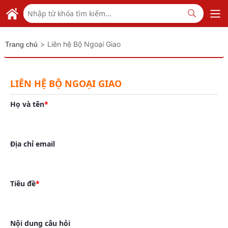
Skip to Main Content
TỔNG LÃNH SỰ QUÁN VIỆT NAM
TẠI THƯỢNG HẢI
>
Liên hệ Bộ Ngoại Giao
Trang chủ
LIÊN HỆ BỘ NGOẠI GIAO
Họ và tên
Địa chỉ email
Tiêu đề
Nội dung câu hỏi