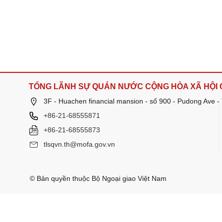
TỔNG LÃNH SỰ QUÁN NƯỚC CỘNG HÒA XÃ HỘI C
3F - Huachen financial mansion - số 900 - Pudong Ave 
+86-21-68555871
+86-21-68555873
tlsqvn.th@mofa.gov.vn
© Bản quyền thuộc Bộ Ngoại giao Việt Nam