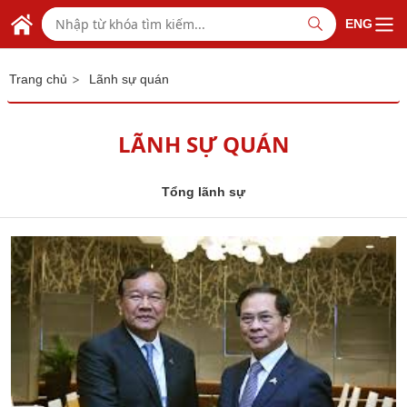
Skip to Main Content
BỘ NGOẠI GIAO VIỆT NAM
ENG
MINISTRY OF FOREIGN AFFAIRS
>
Trang chủ
Lãnh sự quán
LÃNH SỰ QUÁN
Tổng lãnh sự