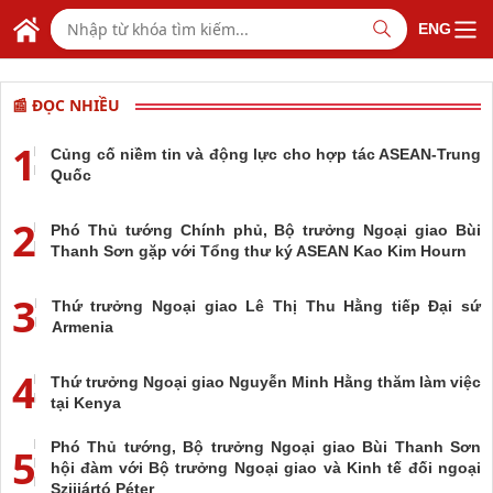
Skip to Main Content
BỘ NGOẠI GIAO VIỆT NAM
ENG
MINISTRY OF FOREIGN AFFAIRS
📰 ĐỌC NHIỀU
1
Củng cố niềm tin và động lực cho hợp tác ASEAN-Trung
Quốc
2
Phó Thủ tướng Chính phủ, Bộ trưởng Ngoại giao Bùi
Thanh Sơn gặp với Tổng thư ký ASEAN Kao Kim Hourn
3
Thứ trưởng Ngoại giao Lê Thị Thu Hằng tiếp Đại sứ
Armenia
4
Thứ trưởng Ngoại giao Nguyễn Minh Hằng thăm làm việc
tại Kenya
Phó Thủ tướng, Bộ trưởng Ngoại giao Bùi Thanh Sơn
5
hội đàm với Bộ trưởng Ngoại giao và Kinh tế đối ngoại
Szijjártó Péter