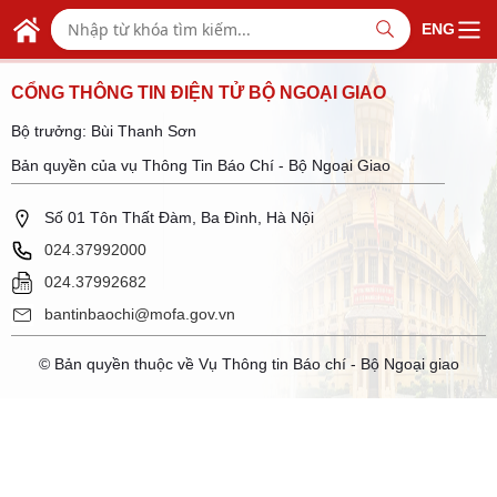
Skip to Main Content
BỘ NGOẠI GIAO VIỆT NAM
ENG
MINISTRY OF FOREIGN AFFAIRS
CỔNG THÔNG TIN ĐIỆN TỬ BỘ NGOẠI GIAO
Bộ trưởng: Bùi Thanh Sơn
Bản quyền của vụ Thông Tin Báo Chí - Bộ Ngoại Giao
Số 01 Tôn Thất Đàm, Ba Đình, Hà Nội
024.37992000
024.37992682
bantinbaochi@mofa.gov.vn
© Bản quyền thuộc về Vụ Thông tin Báo chí - Bộ Ngoại giao