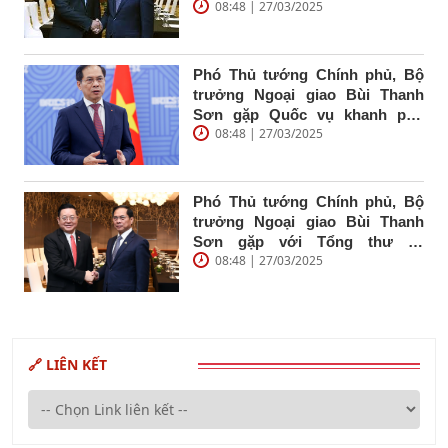
08:48 | 27/03/2025
Ngoại giao và Hợp tác quốc tế
Campuchia Prak Sokhonn nhân
dịp tham dự Diễn đàn tương lại
ASEAN lần thứ hai
Phó Thủ tướng Chính phủ, Bộ
trưởng Ngoại giao Bùi Thanh
Sơn gặp Quốc vụ khanh phụ
08:48 | 27/03/2025
trách ngoại giao, môi trường và
lâm nghiệp Ấn Độ
Phó Thủ tướng Chính phủ, Bộ
trưởng Ngoại giao Bùi Thanh
Sơn gặp với Tổng thư ký
08:48 | 27/03/2025
ASEAN Kao Kim Hourn
🔗 LIÊN KẾT