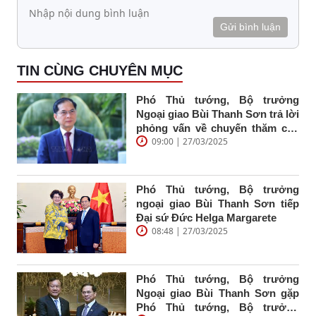
Gửi bình luận
TIN CÙNG CHUYÊN MỤC
Phó Thủ tướng, Bộ trưởng
Ngoại giao Bùi Thanh Sơn trả lời
phỏng vấn về chuyến thăm cấp
09:00 | 27/03/2025
Nhà nước Indonesia, thăm chính
thức Ban Thư ký ASEAN, thăm
chính thức Singapore của Tổng
Bí thư Tô Lâm và Phu nhân cùng
Phó Thủ tướng, Bộ trưởng
Đoàn đại biểu cấp cao Việt Nam
ngoại giao Bùi Thanh Sơn tiếp
Đại sứ Đức Helga Margarete
08:48 | 27/03/2025
Phó Thủ tướng, Bộ trưởng
Ngoại giao Bùi Thanh Sơn gặp
Phó Thủ tướng, Bộ trưởng