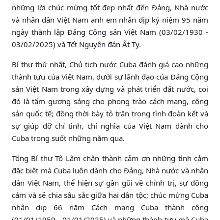
những lời chúc mừng tốt đẹp nhất đến Đảng, Nhà nước
và nhân dân Việt Nam anh em nhân dịp kỷ niệm 95 năm
ngày thành lập Đảng Cộng sản Việt Nam (03/02/1930 -
03/02/2025) và Tết Nguyên đán Ất Tỵ.
Bí thư thứ nhất, Chủ tịch nước Cuba đánh giá cao những
thành tựu của Việt Nam, dưới sự lãnh đạo của Đảng Cộng
sản Việt Nam trong xây dựng và phát triển đất nước, coi
đó là tấm gương sáng cho phong trào cách mạng, cộng
sản quốc tế; đồng thời bày tỏ trân trọng tình đoàn kết và
sự giúp đỡ chí tình, chí nghĩa của Việt Nam dành cho
Cuba trong suốt những năm qua.
Tổng Bí thư Tô Lâm chân thành cảm ơn những tình cảm
đặc biệt mà Cuba luôn dành cho Đảng, Nhà nước và nhân
dân Việt Nam, thể hiện sự gần gũi về chính trị, sự đồng
cảm và sẻ chia sâu sắc giữa hai dân tộc; chúc mừng Cuba
nhân dịp 66 năm Cách mạng Cuba thành công
(01/01/1959 - 01/01/2025) và những thành tựu mà Cuba