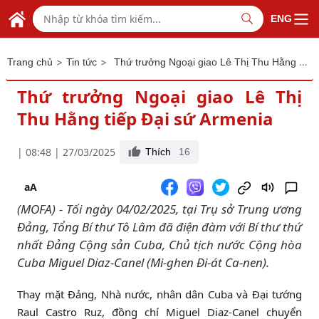
Skip to Main Content
BỘ NGOẠI GIAO VIỆT NAM
ENG
MINISTRY OF FOREIGN AFFAIRS
>
>
Thứ trưởng Ngoại giao Lê Thị Thu Hằng tiếp Đại sứ Armenia
Trang chủ
Tin tức
Thứ trưởng Ngoại giao Lê Thị
Thu Hằng tiếp Đại sứ Armenia
| 08:48 | 27/03/2025
Thích
16
aA
(MOFA) - Tối ngày 04/02/2025, tại Trụ sở Trung ương
Đảng, Tổng Bí thư Tô Lâm đã điện đàm với Bí thư thứ
nhất Đảng Cộng sản Cuba, Chủ tịch nước Cộng hòa
Cuba Miguel Diaz-Canel (Mi-ghen Đi-át Ca-nen).
Thay mặt Đảng, Nhà nước, nhân dân Cuba và Đại tướng
Raul Castro Ruz, đồng chí Miguel Diaz-Canel chuyển