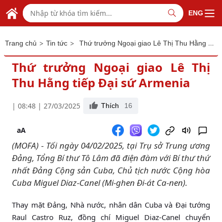
Skip to Main Content
BỘ NGOẠI GIAO VIỆT NAM
ENG
MINISTRY OF FOREIGN AFFAIRS
>
>
Thứ trưởng Ngoại giao Lê Thị Thu Hằng tiếp Đại sứ Armenia
Trang chủ
Tin tức
Thứ trưởng Ngoại giao Lê Thị
Thu Hằng tiếp Đại sứ Armenia
| 08:48 | 27/03/2025
Thích
16
aA
(MOFA) - Tối ngày 04/02/2025, tại Trụ sở Trung ương
Đảng, Tổng Bí thư Tô Lâm đã điện đàm với Bí thư thứ
nhất Đảng Cộng sản Cuba, Chủ tịch nước Cộng hòa
Cuba Miguel Diaz-Canel (Mi-ghen Đi-át Ca-nen).
Thay mặt Đảng, Nhà nước, nhân dân Cuba và Đại tướng
Raul Castro Ruz, đồng chí Miguel Diaz-Canel chuyển