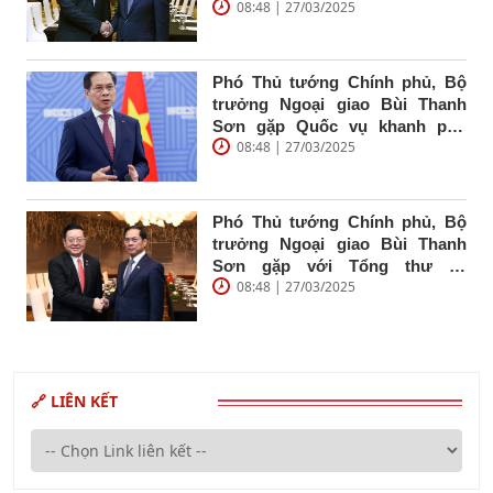
08:48 | 27/03/2025
Ngoại giao và Hợp tác quốc tế
Campuchia Prak Sokhonn nhân
dịp tham dự Diễn đàn tương lại
ASEAN lần thứ hai
Phó Thủ tướng Chính phủ, Bộ
trưởng Ngoại giao Bùi Thanh
Sơn gặp Quốc vụ khanh phụ
08:48 | 27/03/2025
trách ngoại giao, môi trường và
lâm nghiệp Ấn Độ
Phó Thủ tướng Chính phủ, Bộ
trưởng Ngoại giao Bùi Thanh
Sơn gặp với Tổng thư ký
08:48 | 27/03/2025
ASEAN Kao Kim Hourn
🔗 LIÊN KẾT