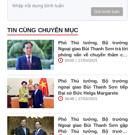
Gửi bình luận
TIN CÙNG CHUYÊN MỤC
Phó Thủ tướng, Bộ trưởng
Ngoại giao Bùi Thanh Sơn trả lời
phỏng vấn về chuyến thăm cấp
09:00 | 27/03/2025
Nhà nước Indonesia, thăm chính
thức Ban Thư ký ASEAN, thăm
chính thức Singapore của Tổng
Bí thư Tô Lâm và Phu nhân cùng
Phó Thủ tướng, Bộ trưởng
Đoàn đại biểu cấp cao Việt Nam
ngoại giao Bùi Thanh Sơn tiếp
Đại sứ Đức Helga Margarete
08:48 | 27/03/2025
Phó Thủ tướng, Bộ trưởng
Ngoại giao Bùi Thanh Sơn gặp
Phó Thủ tướng, Bộ trưởng