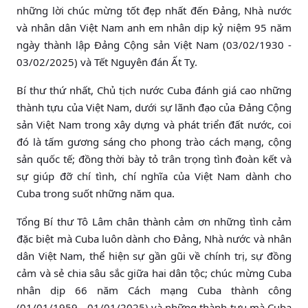
những lời chúc mừng tốt đẹp nhất đến Đảng, Nhà nước
và nhân dân Việt Nam anh em nhân dịp kỷ niệm 95 năm
ngày thành lập Đảng Cộng sản Việt Nam (03/02/1930 -
03/02/2025) và Tết Nguyên đán Ất Tỵ.
Bí thư thứ nhất, Chủ tịch nước Cuba đánh giá cao những
thành tựu của Việt Nam, dưới sự lãnh đạo của Đảng Cộng
sản Việt Nam trong xây dựng và phát triển đất nước, coi
đó là tấm gương sáng cho phong trào cách mạng, cộng
sản quốc tế; đồng thời bày tỏ trân trọng tình đoàn kết và
sự giúp đỡ chí tình, chí nghĩa của Việt Nam dành cho
Cuba trong suốt những năm qua.
Tổng Bí thư Tô Lâm chân thành cảm ơn những tình cảm
đặc biệt mà Cuba luôn dành cho Đảng, Nhà nước và nhân
dân Việt Nam, thể hiện sự gần gũi về chính trị, sự đồng
cảm và sẻ chia sâu sắc giữa hai dân tộc; chúc mừng Cuba
nhân dịp 66 năm Cách mạng Cuba thành công
(01/01/1959 - 01/01/2025) và những thành tựu mà Cuba